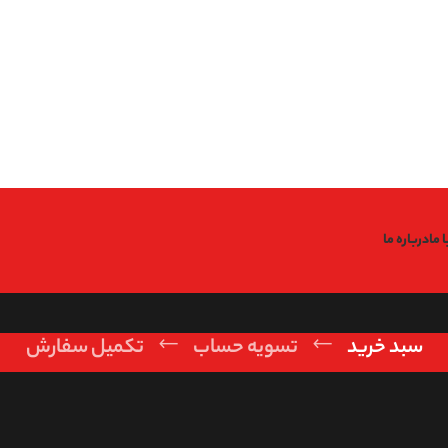
: Undefined variable $code in
Warning
/home/fitfin/public_htm
: Undefined variable $data in
Warning
/home/fitfin/public_htm
: Trying to access array offset on value of type null in
g
/home/fitfin/public_htm
: Undefined variable $dev in
Warning
/home/fitfin/public_htm
 ما
درباره ما
سبد خرید
تسویه حساب
تکمیل سفارش