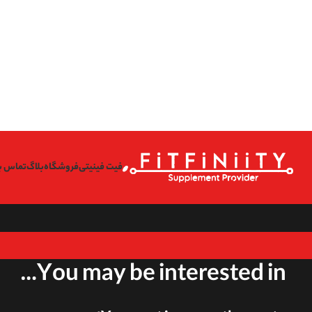
on line
l/wp-content/themes/woodmart/inc/classes/class-activation.php
167
on line
l/wp-content/themes/woodmart/inc/classes/class-activation.php
167
on line
l/wp-content/themes/woodmart/inc/classes/class-activation.php
167
on line
l/wp-content/themes/woodmart/inc/classes/class-activation.php
167
فیت فینیتی
فروشگاه
بلاگ
تماس با
You may be interested in…