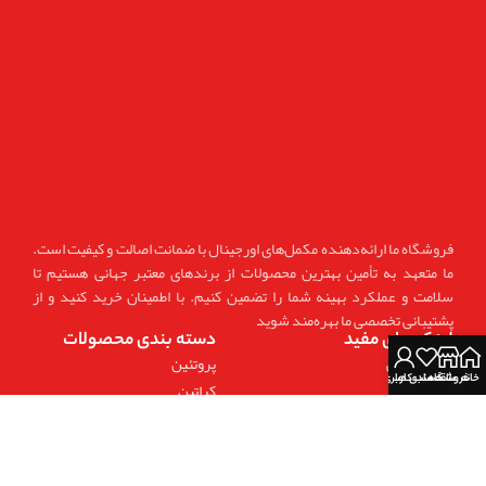
فروشگاه ما ارائه‌دهنده مکمل‌های اورجینال با ضمانت اصالت و کیفیت است.
ما متعهد به تأمین بهترین محصولات از برندهای معتبر جهانی هستیم تا
سلامت و عملکرد بهینه شما را تضمین کنیم. با اطمینان خرید کنید و از
پشتیبانی تخصصی ما بهره‌مند شوید
لینک های مفید
دسته بندی محصولات
صفحه اصلی
پروتئین
خانه
فروشگاه
علاقه مندی ها
حساب کاربری من
بلاگ
کراتین
فروشگاه
چربی سوز
تماس با ما
پمپ و افزایش انرژی
درباره ما
پروتئین های حجم دهنده