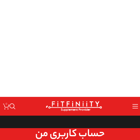
: Undefined variable $code in
Warning
/home/fitfin/public_html/wp-
on line
content/themes/woodmart/inc/classes/class-activation.php
167
: Undefined variable $data in
Warning
/home/fitfin/public_html/wp-
on line
content/themes/woodmart/inc/classes/class-activation.php
167
: Trying to access array offset on value of type null in
Warning
/home/fitfin/public_html/wp-
on line
content/themes/woodmart/inc/classes/class-activation.php
167
: Undefined variable $dev in
Warning
/home/fitfin/public_html/wp-
on line
content/themes/woodmart/inc/classes/class-activation.php
167
0
حساب کاربری من