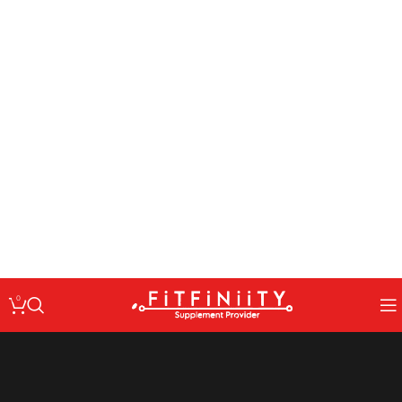
: Undefined variable $code in
Warning
/home/fitfin/public_html/wp-
on line
content/themes/woodmart/inc/classes/class-activation.php
167
: Undefined variable $data in
Warning
/home/fitfin/public_html/wp-
on line
content/themes/woodmart/inc/classes/class-activation.php
167
: Trying to access array offset on value of type null in
Warning
/home/fitfin/public_html/wp-
on line
content/themes/woodmart/inc/classes/class-activation.php
167
: Undefined variable $dev in
Warning
/home/fitfin/public_html/wp-
on line
content/themes/woodmart/inc/classes/class-activation.php
167
0
پروتئین ها
کراتین ها