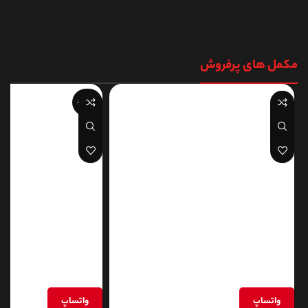
مکمل های پرفروش
ناموجود
پروتئین وی پرمیوم اکتیولب
کراتین زنکسل
واتساپ
واتساپ