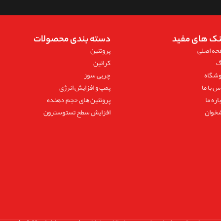
نک های مفید
دسته بندی محصولات
حه اصلی
پروتئین
گ
کراتین
وشگاه
چربی سوز
س با ما
پمپ و افزایش انرژی
اره ما
پروتئین های حجم دهنده
خوان
افزایش سطح تستوسترون