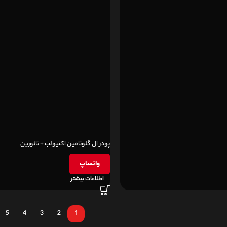
پودر ال گلوتامین اکتیولب + تائورین
واتساپ
اطلاعات بیشتر
5
4
3
2
1