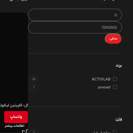
صافی
برند
ACTIVLAB
32
zenexel
7
ال-کارنیتین لیکوئ
واتساپ
وزن
اطلاعات بیشتر
۱۰۰۰ میلی لیتر
2