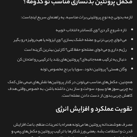
مکمل پروتئین بدنسازی مناسب تو کدومه؟
لازمه بدونی چه نوع پروتئینی برات مناسبه. یه راهنمای سریع اینجاست:
تازه شروع کردی؟ وی کنسانتره انتخاب خوبیه
می‌خوای چربی نزنی و عضله خشک بسازی؟ وی ایزوله یا هیدرولیزه رو بگیر
رژیم داری و می‌خوای عضله‌تو حفظ کنی؟ کازئین بهترین گزینه‌ است
دنبال یه ترکیب همه‌جانبه‌ای؟ پروتئین‌های بلِند یا ترکیبی رو امتحان کن
وگان هستی؟ پروتئین نخود، سویا یا برنج مخصوص توئه
همچنین، مکمل‌های مناسب می‌تونن در کنار پروتئین‌ها نقش‌های مهمی مثل کمک
به
چربی سوز ها
و بهبود سوخت و ساز بدن داشته باشن، به خصوص وقتی هدف
کاهش چربی بدون از دست دادن عضله است.
تقویت عملکرد و افزایش انرژی
مصرف هوشمندانه پروتئین ها می‌تونه همراه با تمرینات منظم، باعث افزایش
قدرت و استقامت بشه. بعضی ورزشکارها با ترکیب پروتئین و مکمل‌های
پمپ و