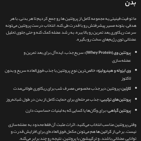
بدن
ما تو فیت فینیتی یه مجموعه کامل از پروتئین ها رو جمع کردیم تا هر بدنی، با هر
هدفی، بتونه مسیر پیشرفتش رو با قدرت طی کنه. انتخاب درست پروتئین می‌تونه
سرعت ریکاوری بعد تمرین رو بالا ببره، به رشد عضله کمک کنه و حتی جلوی تحلیل
عضلانی توی رژیم‌های سخت رو بگیره.
سریع‌جذب، ایده‌آل برای بعد تمرین و
پروتئین وی (Whey Protein):
عضله‌سازی
خالص‌ترین نوع پروتئین با جذب فوق‌العاده سریع و بدون
وی ایزوله و هیدرولیزه:
لاکتوز
پروتئین دیرجذب مخصوص مصرف شب برای ریکاوری طولانی‌مدت
کازئین:
جذب مرحله‌ای برای حمایت کامل از بدن در طول شبانه‌روز
پروتئین‌های ترکیبی:
برای وگان‌ها یا کسایی که به لبنیات حساسیت دارن
پروتئین گیاهی:
وقتی پروتئین مناسب انتخاب می‌کنید، اثرات مثبت آن فقط محدود به عضله‌سازی
نیست. برخی از
کراتین ها
هم می‌تونن مکمل فوق‌العاده‌ای برای افزایش قدرت و
توانایی عضلانی باشند، و ترکیبشون با پروتئین، نتیجه رو چند برابر می‌کنه.