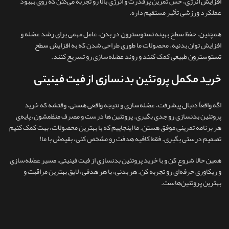
افزایش انرژی
، حس تمرین پرقدرت و انرژی بالا رو تجربه می‌کنن که روی بهبود
عملکرد ورزشی تأثیر مستقیم داره.
همچنین، حفظ سطح بهینه تستوسترون در بدن، عامل مهمی برای رشد عضله و
افزایش توان بدنیه. محصولات ما طوری طراحی شدن که به
افزایش سطح
تستوسترون
طبیعی کمک کنند و روند عضله‌سازی رو تسریع کنند.
خرید مکمل پروتئین بدنسازی از فیت فینیتی
اگه واقعاً دنبال پیشرفت، عضله‌سازی و نتیجه واقعی هستی، وقتشه که خرید
پروتئین بدنسازی رو جدی بگیری. پروتئین ها درست و مصرف منظمشون، پایه‌ی
هر برنامه تمرینی موفق هستن. ما اینجاییم که با بهترین محصولات، بهت کمک کنیم
تصمیم درستی بگیری. فقط کافیه هدفت رو مشخص کنی، بقیه‌ش با ما!
همین حالا شروع کن و با خرید پروتئین بدنسازی از فیت فینیتی، مسیر عضله‌سازی
و ریکاوری حرفه‌ای رو تجربه کن. هر بدنی، با هر هدفی، لایق بهترین مراقبت و
بهترین پروتئین‌هاست.