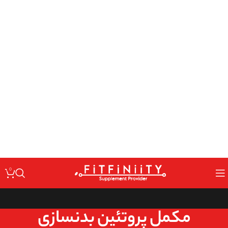
: Undefined variable $code in
Warning
/home/fitfin/public_html/wp-
on line
content/themes/woodmart/inc/classes/class-activation.php
167
: Undefined variable $data in
Warning
/home/fitfin/public_html/wp-
on line
content/themes/woodmart/inc/classes/class-activation.php
167
: Trying to access array offset on value of type null in
Warning
/home/fitfin/public_html/wp-
on line
content/themes/woodmart/inc/classes/class-activation.php
167
: Undefined variable $dev in
Warning
/home/fitfin/public_html/wp-
on line
content/themes/woodmart/inc/classes/class-activation.php
167
0
مکمل پروتئین بدنسازی