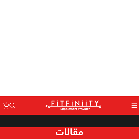
: Undefined variable $code in
Warning
/home/fitfin/public_html/wp-
on line
content/themes/woodmart/inc/classes/class-activation.php
167
: Undefined variable $data in
Warning
/home/fitfin/public_html/wp-
on line
content/themes/woodmart/inc/classes/class-activation.php
167
: Trying to access array offset on value of type null in
Warning
/home/fitfin/public_html/wp-
on line
content/themes/woodmart/inc/classes/class-activation.php
167
: Undefined variable $dev in
Warning
/home/fitfin/public_html/wp-
on line
content/themes/woodmart/inc/classes/class-activation.php
167
0
مقالات