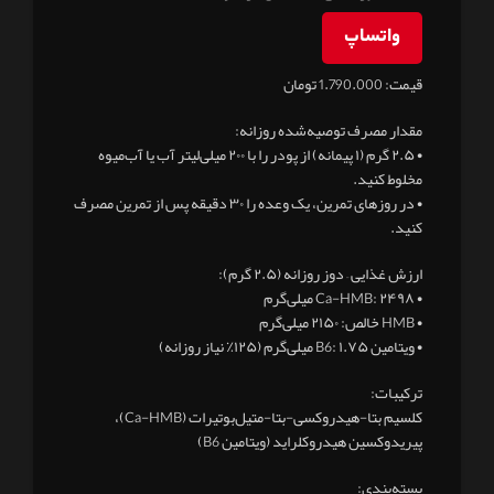
واتساپ
قیمت: 1.790.000 تومان
مقدار مصرف توصیه‌شده روزانه:
• ۲.۵ گرم (۱ پیمانه) از پودر را با ۲۰۰ میلی‌لیتر آب یا آب‌میوه
مخلوط کنید.
• در روزهای تمرین، یک وعده را ۳۰ دقیقه پس از تمرین مصرف
کنید.
ارزش غذایی – دوز روزانه (۲.۵ گرم):
• Ca-HMB: ۲۴۹۸ میلی‌گرم
• HMB خالص: ۲۱۵۰ میلی‌گرم
• ویتامین B6: ۱.۷۵ میلی‌گرم (۱۲۵٪ نیاز روزانه)
ترکیبات:
کلسیم بتا-هیدروکسی-بتا-متیل‌بوتیرات (Ca-HMB)،
پیریدوکسین هیدروکلراید (ویتامین B6)
بسته‌بندی: