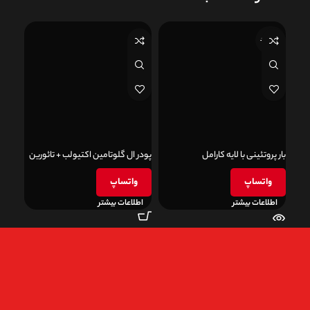
ناموجود
بار پروتئینی با لایه کارامل
پودر ال گلوتامین اکتیولب + تائورین
کمپلک
واتساپ
واتساپ
و
اطلاعات بیشتر
اطلاعات بیشتر
اطل