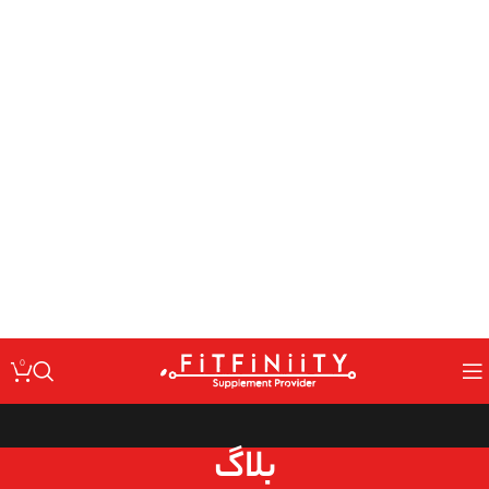
: Undefined variable $code in
Warning
/home/fitfin/public_html/wp-
on line
content/themes/woodmart/inc/classes/class-activation.php
167
: Undefined variable $data in
Warning
/home/fitfin/public_html/wp-
on line
content/themes/woodmart/inc/classes/class-activation.php
167
: Trying to access array offset on value of type null in
Warning
/home/fitfin/public_html/wp-
on line
content/themes/woodmart/inc/classes/class-activation.php
167
: Undefined variable $dev in
Warning
/home/fitfin/public_html/wp-
on line
content/themes/woodmart/inc/classes/class-activation.php
167
0
بلاگ