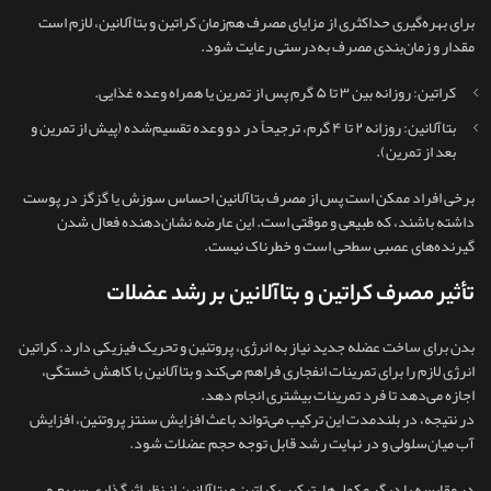
برای بهره‌گیری حداکثری از مزایای مصرف هم‌زمان کراتین و بتاآلانین، لازم است
مقدار و زمان‌بندی مصرف به‌درستی رعایت شود.
کراتین: روزانه بین ۳ تا ۵ گرم پس از تمرین یا همراه وعده غذایی.
بتاآلانین: روزانه ۲ تا ۴ گرم، ترجیحاً در دو وعده تقسیم‌شده (پیش از تمرین و
بعد از تمرین).
برخی افراد ممکن است پس از مصرف بتاآلانین احساس سوزش یا گزگز در پوست
داشته باشند، که طبیعی و موقتی است. این عارضه نشان‌دهنده فعال شدن
گیرنده‌های عصبی سطحی است و خطرناک نیست.
تأثیر مصرف کراتین و بتاآلانین بر رشد عضلات
بدن برای ساخت عضله جدید نیاز به انرژی، پروتئین و تحریک فیزیکی دارد. کراتین
انرژی لازم را برای تمرینات انفجاری فراهم می‌کند و بتاآلانین با کاهش خستگی،
اجازه می‌دهد تا فرد تمرینات بیشتری انجام دهد.
در نتیجه، در بلندمدت این ترکیب می‌تواند باعث افزایش سنتز پروتئین، افزایش
آب میان‌سلولی و در نهایت رشد قابل توجه حجم عضلات شود.
در مقایسه با دیگر مکمل‌ها، ترکیب کراتین و بتاآلانین از نظر اثرگذاری سریع و