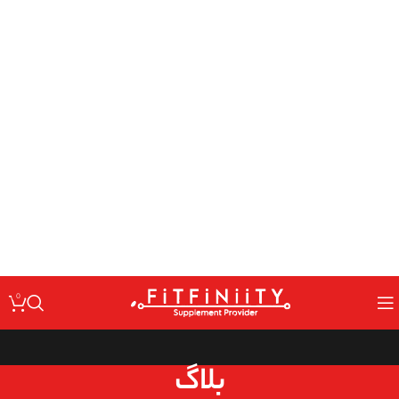
: Undefined variable $code in
Warning
/home/fitfin/public_html/wp-
on line
content/themes/woodmart/inc/classes/class-activation.php
167
: Undefined variable $data in
Warning
/home/fitfin/public_html/wp-
on line
content/themes/woodmart/inc/classes/class-activation.php
167
: Trying to access array offset on value of type null in
Warning
/home/fitfin/public_html/wp-
on line
content/themes/woodmart/inc/classes/class-activation.php
167
: Undefined variable $dev in
Warning
/home/fitfin/public_html/wp-
on line
content/themes/woodmart/inc/classes/class-activation.php
167
0
بلاگ