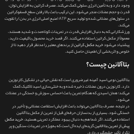
وجود دارد و به تأمین انرژی سلولی کمک می‌کند. مصرف کراتین به افزایش توان،
قدرت و حجم عضلات منجر می‌شود. این ترکیب باعث بالا رفتن سطح فسفوکراتین
در سلول‌های عضلانی شده و تولید سریع ATP (منبع اصلی انرژی در بدن) را تقویت
می‌کند.
ورزشکارانی که به دنبال افزایش قدرت در تمرینات کوتاه‌مدت و شدید هستند،
معمولاً از مکمل کراتین استفاده می‌کنند. اگر قصد خرید محصول باکیفیت دارید،
پیشنهاد می‌شود
خرید مکمل کراتین
از برندهای معتبر را مدنظر قرار دهید تا از
خلوص و اثربخشی آن اطمینان حاصل کنید.
بتاآلانین چیست؟
بتاآلانین نوعی اسید آمینه غیرضروری است که نقش حیاتی در تشکیل کارنوزین
دارد. کارنوزین درون عضلات ذخیره شده و به خنثی‌سازی اسید لاکتیک کمک
می‌کند؛ همان اسیدی که هنگام تمرین باعث احساس سوزش و خستگی در عضلات
می‌شود.
در نتیجه، مصرف بتاآلانین می‌تواند باعث افزایش استقامت عضلانی و تأخیر در
خستگی شود. بسیاری از بدنسازان حرفه‌ای قبل از تمرین از مکمل بتاآلانین
استفاده می‌کنند. اگر شما هم به دنبال بهبود عملکرد تمرینی هستید،
خرید مکمل
پیش از تمرین بتا الانین
گزینه‌ای ایده‌آل است که به‌ویژه در تمرینات سنگین و پر
تکرار تأثیر چشمگیری دارد.