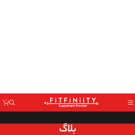
: Undefined variable $code in
Warning
/home/fitfin/public_html/wp-
on line
content/themes/woodmart/inc/classes/class-activation.php
167
: Undefined variable $data in
Warning
/home/fitfin/public_html/wp-
on line
content/themes/woodmart/inc/classes/class-activation.php
167
: Trying to access array offset on value of type null in
Warning
/home/fitfin/public_html/wp-
on line
content/themes/woodmart/inc/classes/class-activation.php
167
: Undefined variable $dev in
Warning
/home/fitfin/public_html/wp-
on line
content/themes/woodmart/inc/classes/class-activation.php
167
0
بلاگ