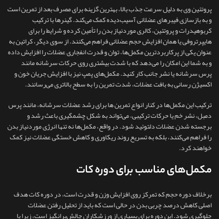
پروتئین وی به دلیل سرعت جذب بالا، بهترین گزینه برای مصرف بعد از تمرین است
و به بازسازی فیبرهای عضلانی آسیب‌دیده کمک می‌کند. گینرها با ترکیب
کربوهیدرات و پروتئین، کالری موردنیاز بدن را تأمین کرده و شرایط را برای
هایپرتروفی یا همان افزایش حجم عضلانی فراهم می‌کنند. از سوی دیگر، کراتین به‌
عنوان یکی از پرکاربردترین مکمل‌ها، توان و قدرت انفجاری عضلات را افزایش داده
و به شما این امکان را می‌دهد که با شدت بیشتری روی حرکات سرشانه مانند
پرس سرشانه یا نشر جانب کار کنید. مکمل‌های پمپ نیز با افزایش جریان خون و
اکسیژن‌ رسانی به بافت عضلات، شدت تمرین را به سطح بالاتری می‌رسانند.
ترکیب این مکمل‌ها در کنار انواع تمرین ها برای رشد عضلات سرشانه، مانند پرس
دمبل، نشر خم یا حرکات ترکیبی، می‌تواند به شکل چشمگیری باعث رشد و
برجسته شدن عضلات دلتوئید شود. در واقع، مکمل‌ها نه‌ تنها انرژی موردنیاز بدن
را فراهم می‌کنند، بلکه به تسریع روند ریکاوری و کاهش خستگی عضلات نیز کمک
خواهند کرد.
مکمل‌های مناسب برای دوره کات
برخلاف دوره حجم که تمرکز روی افزایش وزن و قدرت است، در دوره کات هدف
اصلی کاهش درصد چربی بدن در حالی است که باید از تحلیل رفتن عضلات
جلوگیری شود. این دوره برای بسیاری از ورزشکاران چالش‌برانگیز است، زیرا با