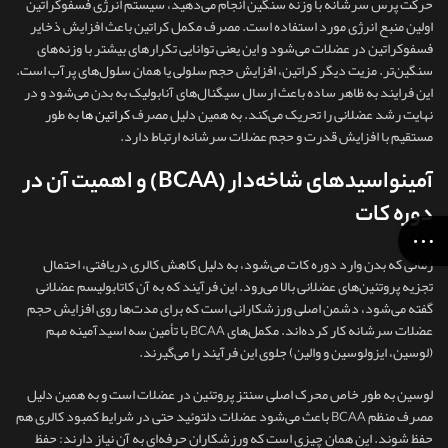
حرکت پرس سرشانه با وزنه سنگین انجام می‌دهید، سیستم انرژی فسفوکراتین
اولین منبع انرژی مورد استفاده است. مصرف مکمل کراتین باعث افزایش ذخایر
فسفوکراتین در عضلات می‌شود و این یعنی توانایی تکرارهای بیشتر با وزنه‌های
سنگین‌تر. مزیت دیگر کراتین، افزایش حجم سلولی یا همان سلول‌های پرآب است.
این فرایند به ظاهر ساده باعث ارسال سیگنال‌های آنابولیک به بدن می‌شود و در
نهایت رشد عضلانی را تحریک می‌کند. به همین دلیل مصرف
کراتین ها
به‌ طور
مستقیم با افزایش قدرت و حجم عضلات سرشانه ارتباط دارد.
آمینواسیدهای شاخه‌دار (BCAA) و اهمیت آن در
دوره کات
زمانی که بدن وارد دوره کات می‌شود، به دلیل کاهش کالری دریافتی، احتمال
تجزیه پروتئین‌های عضلانی بالا می‌رود. این فرآیند که به آن کاتابولیسم عضلانی
گفته می‌شود، دشمن اصلی ورزشکارانی است که برای مدت‌ها روی افزایش حجم
عضلات سرشانه کار کرده‌اند. مکمل‌های BCAA با تأمین سه اسیدآمینه مهم
(لوسین، ایزولوسین و والین) جلوی این فرآیند را می‌گیرند.
لوسین به‌ طور خاص محرک اصلی سنتز پروتئین در عضلات است و به همین دلیل
مصرف منظم BCAA باعث می‌شود عضلات دلتوئید حتی در شرایط کمبود کالری هم
حفظ شوند. این همان چیزی است که ورزشکاران حرفه‌ای به آن نیاز دارند: حفظ