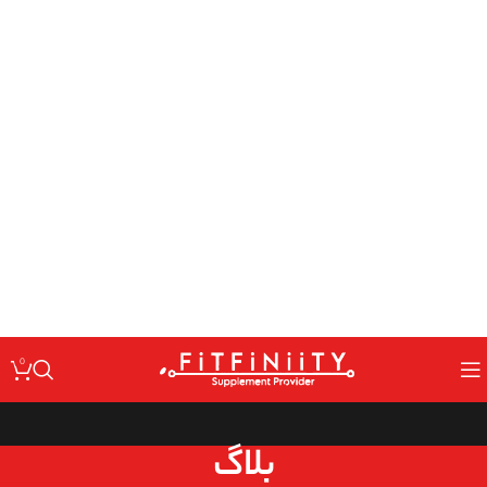
: Undefined variable $code in
Warning
/home/fitfin/public_html/wp-
on line
content/themes/woodmart/inc/classes/class-activation.php
167
: Undefined variable $data in
Warning
/home/fitfin/public_html/wp-
on line
content/themes/woodmart/inc/classes/class-activation.php
167
: Trying to access array offset on value of type null in
Warning
/home/fitfin/public_html/wp-
on line
content/themes/woodmart/inc/classes/class-activation.php
167
: Undefined variable $dev in
Warning
/home/fitfin/public_html/wp-
on line
content/themes/woodmart/inc/classes/class-activation.php
167
0
بلاگ