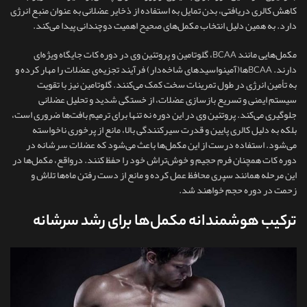
کاهش کالری دریافتی، بدن تمایل به استفاده از ذخایر عضلانی به‌ عنوان منبع انرژی
دارد. به همین دلیل انتخاب مکمل‌های صحیح اهمیت دوچندانی پیدا می‌کند.
مکمل‌هایی مانند BCAA، گلوتامین و پروتئین وی در دوره کات جایگاه ویژه‌ای
دارند. BCAA‌ها(آمینواسیدهای شاخه‌دار) فرآیند تجزیه‌ی عضلات را مهار کرده و
به تأمین انرژی در طول تمرینات سخت کمک می‌کنند. گلوتامین نیز با تقویت
سیستم ایمنی و تسریع بازسازی عضلات، از خستگی شدید و تحلیل عضلانی
جلوگیری می‌کند. پروتئین وی در این دوره نه‌ تنها برای ترمیم بافت‌ها ضروری است،
بلکه به دلیل کالری پایین و قدرت سیرکنندگی بالا، مانع از پرخوری ناخواسته
می‌شود. استفاده درست از این مکمل‌ها باعث می‌شود که عضلات سرشانه در
دوره کات همچنان فرم حجیم و خوش‌تراش خود را حفظ کنند. درواقع، مکمل‌ها در
این مرحله همانند سپری محافظ عمل کرده و مانع از دست رفتن ماه‌ها تلاش و
زحمت در دوره حجم خواهند شد.
ترکیب هوشمندانه مکمل‌ها برای رشد سرشانه