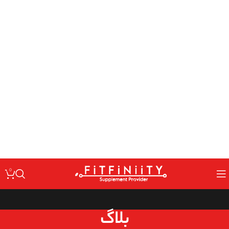
: Undefined variable $code in
Warning
/home/fitfin/public_html/wp-
on line
content/themes/woodmart/inc/classes/class-activation.php
167
: Undefined variable $data in
Warning
/home/fitfin/public_html/wp-
on line
content/themes/woodmart/inc/classes/class-activation.php
167
: Trying to access array offset on value of type null in
Warning
/home/fitfin/public_html/wp-
on line
content/themes/woodmart/inc/classes/class-activation.php
167
: Undefined variable $dev in
Warning
/home/fitfin/public_html/wp-
on line
content/themes/woodmart/inc/classes/class-activation.php
167
0
بلاگ