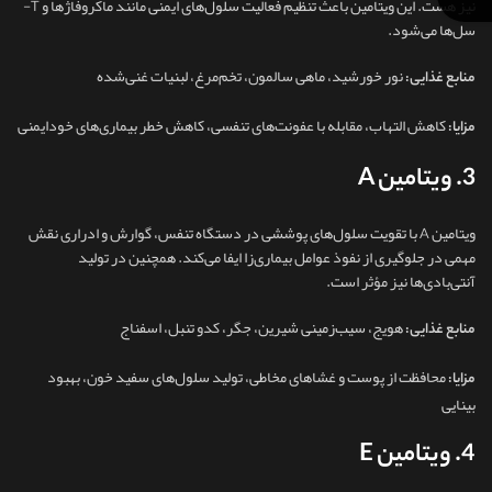
نیز هست. این ویتامین باعث تنظیم فعالیت سلول‌های ایمنی مانند ماکروفاژها و T-
سل‌ها می‌شود.
نور خورشید، ماهی سالمون، تخم‌مرغ، لبنیات غنی‌شده
منابع غذایی:
کاهش التهاب، مقابله با عفونت‌های تنفسی، کاهش خطر بیماری‌های خودایمنی
مزایا:
3. ویتامین A
ویتامین A با تقویت سلول‌های پوششی در دستگاه تنفس، گوارش و ادراری نقش
مهمی در جلوگیری از نفوذ عوامل بیماری‌زا ایفا می‌کند. همچنین در تولید
آنتی‌بادی‌ها نیز مؤثر است.
هویج، سیب‌زمینی شیرین، جگر، کدو تنبل، اسفناج
منابع غذایی:
محافظت از پوست و غشاهای مخاطی، تولید سلول‌های سفید خون، بهبود
مزایا:
بینایی
4. ویتامین E