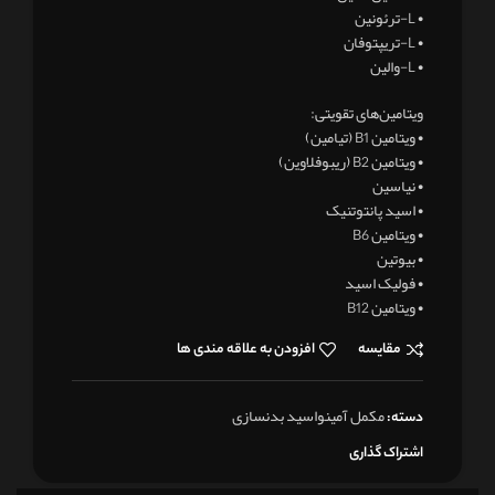
• L-ترئونین
• L-تریپتوفان
• L-والین
ویتامین‌های تقویتی:
• ویتامین B1 (تیامین)
• ویتامین B2 (ریبوفلاوین)
• نیاسین
• اسید پانتوتنیک
• ویتامین B6
• بیوتین
• فولیک اسید
• ویتامین B12
مقایسه
افزودن به علاقه مندی ها
مکمل آمینواسید بدنسازی
دسته:
اشتراک گذاری