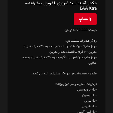
مکمل آمینواسید ضروری با فرمول پیشرفته –
EAA Xtra
واتساپ
قیمت: 1.990.000 تومان
روش مصرف پیشنهادی:
• روزهای تمرین: ۱۰ گرم (۱ اسکوپ) حدود ۳۰ دقیقه قبل از
تمرین + ۱۰ گرم بلافاصله بعد از تمرین
• روزهای بدون تمرین: ۱۰ گرم حدود ۳۰ دقیقه قبل از وعده
غذایی
مقدار توصیه‌شده را در ۲۵۰ میلی‌لیتر آب حل کنید.
ترکیبات اصلی در هر دوز روزانه:
• L-ایزولوسین
• L-لوسین
• L-لیزین
• L-متیونین
• L-فنیل‌آلانین