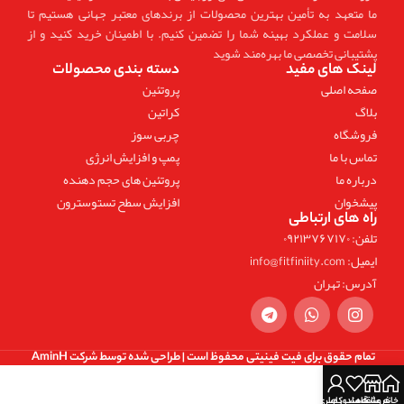
ما متعهد به تأمین بهترین محصولات از برندهای معتبر جهانی هستیم تا
سلامت و عملکرد بهینه شما را تضمین کنیم. با اطمینان خرید کنید و از
پشتیبانی تخصصی ما بهره‌مند شوید
لینک های مفید
دسته بندی محصولات
صفحه اصلی
پروتئین
بلاگ
کراتین
فروشگاه
چربی سوز
تماس با ما
پمپ و افزایش انرژی
درباره ما
پروتئین های حجم دهنده
پیشخوان
افزایش سطح تستوسترون
راه های ارتباطی
تلفن: ۰۹۲۱۳۷۶۷۱۷۰
ایمیل: info@fitfiniity.com
آدرس: تهران
تمام حقوق برای فیت فینیتی محفوظ است |
طراحی شده توسط شرکت AminH
خانه
فروشگاه
علاقه مندی ها
حساب کاربری من