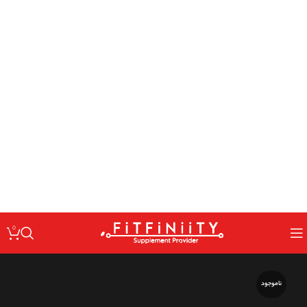
: Undefined variable $code in
Warning
/home/fitfin/public_html/wp-
on line
content/themes/woodmart/inc/classes/class-activation.php
167
: Undefined variable $data in
Warning
/home/fitfin/public_html/wp-
on line
content/themes/woodmart/inc/classes/class-activation.php
167
: Trying to access array offset on value of type null in
Warning
/home/fitfin/public_html/wp-
on line
content/themes/woodmart/inc/classes/class-activation.php
167
: Undefined variable $dev in
Warning
/home/fitfin/public_html/wp-
on line
content/themes/woodmart/inc/classes/class-activation.php
167
0
ناموجود