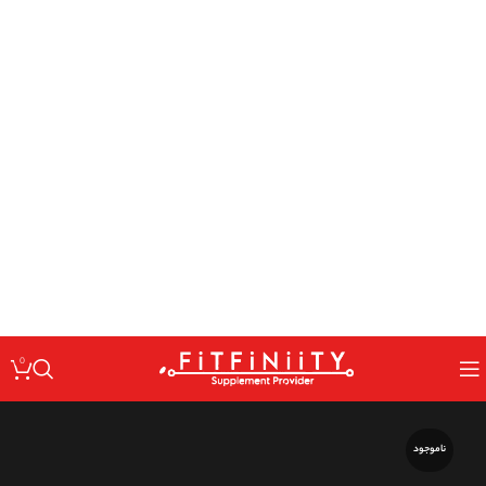
: Undefined variable $code in
Warning
/home/fitfin/public_html/wp-
on line
content/themes/woodmart/inc/classes/class-activation.php
167
: Undefined variable $data in
Warning
/home/fitfin/public_html/wp-
on line
content/themes/woodmart/inc/classes/class-activation.php
167
: Trying to access array offset on value of type null in
Warning
/home/fitfin/public_html/wp-
on line
content/themes/woodmart/inc/classes/class-activation.php
167
: Undefined variable $dev in
Warning
/home/fitfin/public_html/wp-
on line
content/themes/woodmart/inc/classes/class-activation.php
167
0
ناموجود