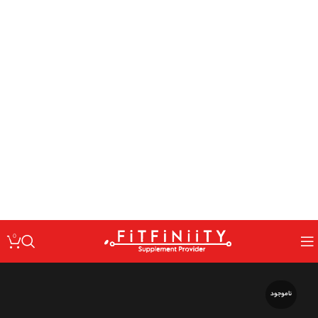
: Undefined variable $code in
Warning
/home/fitfin/public_html/wp-
on line
content/themes/woodmart/inc/classes/class-activation.php
167
: Undefined variable $data in
Warning
/home/fitfin/public_html/wp-
on line
content/themes/woodmart/inc/classes/class-activation.php
167
: Trying to access array offset on value of type null in
Warning
/home/fitfin/public_html/wp-
on line
content/themes/woodmart/inc/classes/class-activation.php
167
: Undefined variable $dev in
Warning
/home/fitfin/public_html/wp-
on line
content/themes/woodmart/inc/classes/class-activation.php
167
0
ناموجود