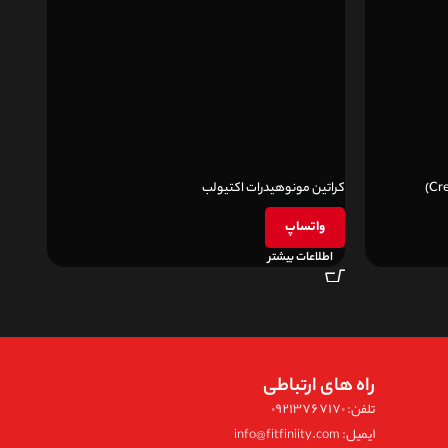
کراتین مونوهیدرات اکتیولب
کراتی
واتساپ
وا
اطلاعات بیشتر
اطل
راه های ارتباطی
تلفن: ۰۹۲۱۳۷۶۷۱۷۰
ایمیل: info@fitfiniity.com