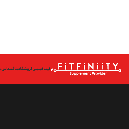
on line
l/wp-content/themes/woodmart/inc/classes/class-activation.php
167
on line
l/wp-content/themes/woodmart/inc/classes/class-activation.php
167
on line
l/wp-content/themes/woodmart/inc/classes/class-activation.php
167
on line
l/wp-content/themes/woodmart/inc/classes/class-activation.php
167
فیت فینیتی
فروشگاه
بلاگ
تماس با