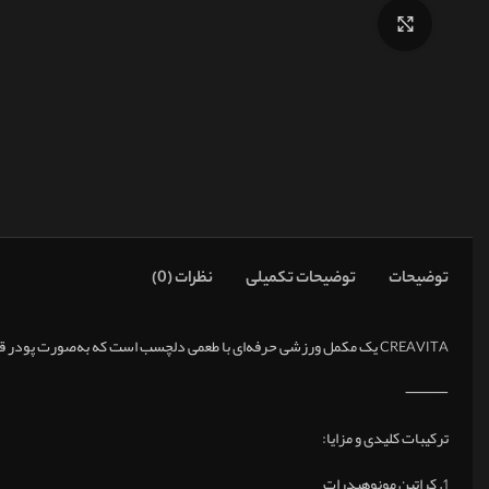
برای بزرگنمایی کلیک کنید
توضیحات
توضیحات تکمیلی
نظرات (0)
CREAVITA یک مکمل ورزشی حرفه‌ای با طعمی دلچسب است که به‌صورت پودر قابل حل در آب عرضه می‌شود. این محصول با استفاده از ترکیبات علمی و مؤثر، به بهبود عملکرد ورزشی، حمایت از سیستم عصبی و ارتقاء سلامت ذهنی کمک می‌کند.
⸻
ترکیبات کلیدی و مزایا:
1. کراتین مونوهیدرات