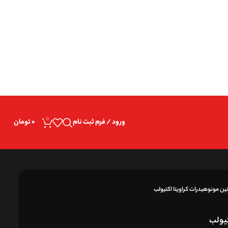
Warnin
0
ورود / فرم ثبت نام
۰
تومان
تین مونوهیدرات کراویتا اکتیولب
تیولب