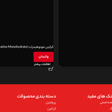
کراتین مونوهیدرات (Creatine Monohydrate)
واتساپ
اطلاعات بیشتر
نک های مفید
دسته بندی محصولات
حه اصلی
پروتئین
گ
کراتین