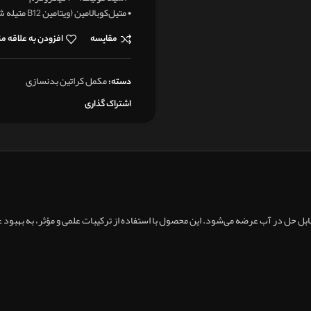
• متیل‌کوبالامین (ویتامین B12 متیله شده): ۲٫۵ میکروگرم
مقایسه
افزودن به علاقه م
مکمل کراتین بدنسازی
دسته:
اشتراک گذاری