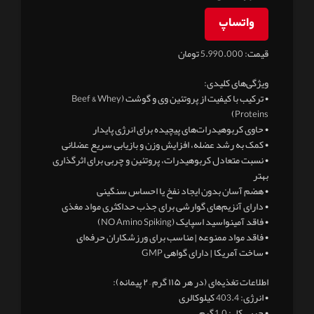
واتساپ
قیمت: 5.990.000 تومان
ویژگی‌های کلیدی:
• ترکیب با کیفیت از پروتئین وی و گوشت (Beef & Whey
Proteins)
• حاوی کربوهیدرات‌های پیچیده برای انرژی پایدار
• کمک به رشد عضله، افزایش وزن و بازیابی سریع عضلانی
• نسبت متعادل کربوهیدرات، پروتئین و چربی برای اثرگذاری
بهتر
• هضم آسان بدون ایجاد نفخ یا احساس سنگینی
• دارای آنزیم‌های گوارشی برای جذب حداکثری مواد مغذی
• فاقد آمینواسید اسپایک (NO Amino Spiking)
• فاقد مواد ممنوعه | مناسب برای ورزشکاران حرفه‌ای
• ساخت آمریکا | دارای گواهی GMP
اطلاعات تغذیه‌ای (در هر ۱۱۵ گرم – ۲ پیمانه):
• انرژی: 403.4 کیلوکالری
• چربی کل: 1.0 گرم