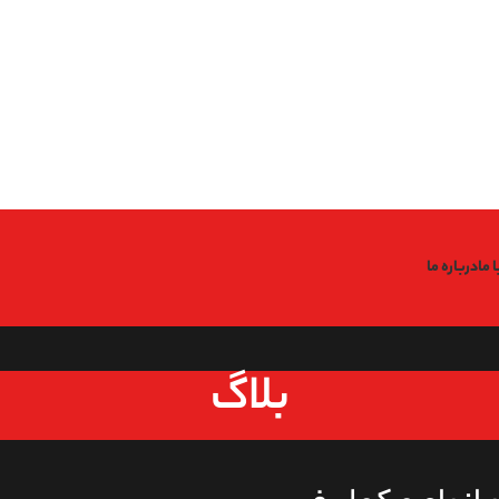
: Undefined variable $code in
Warning
/home/fitfin/public_htm
: Undefined variable $data in
Warning
/home/fitfin/public_htm
: Trying to access array offset on value of type null in
g
/home/fitfin/public_htm
: Undefined variable $dev in
Warning
/home/fitfin/public_htm
 ما
درباره ما
بلاگ