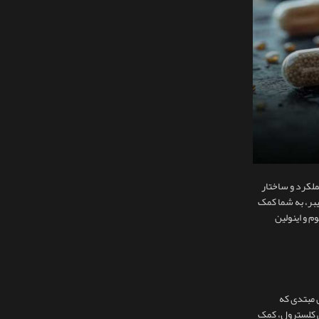
ملکرد و ساختار
بر، به شما کمک
م و اینولین
ن مبتدی که
هش کلسترول، کمک