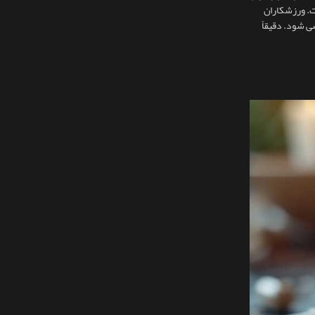
ست. ورزشکاران
شی شود. دقیقاً