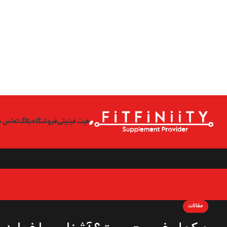
on line
l/wp-content/themes/woodmart/inc/classes/class-activation.php
167
on line
l/wp-content/themes/woodmart/inc/classes/class-activation.php
167
on line
l/wp-content/themes/woodmart/inc/classes/class-activation.php
167
on line
l/wp-content/themes/woodmart/inc/classes/class-activation.php
167
فیت فینیتی
فروشگاه
بلاگ
تماس با
مقالات