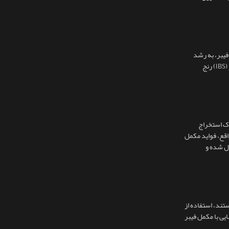
فیبر، به رشد
باکتری‌های مفید در روده هم کمک می‌کند. اینولین تأثیر مستقیمی بر بهبود عملکرد گوارش و تقویت سیستم ایمنی دارد. با این حال، افرادی که از سندرم روده تحریک‌پذیر (IBS) رنج
اک استخراج
اقع، فواید مکمل
‌ شده و
تند، استفاده از
یی با مکمل فیبر