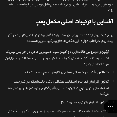
خود قرار می‌دهند. ترکیب این دو می‌تواند نتایج قابل توجهی در کوتاه‌ مدت رقم
بزند.
آشنایی با ترکیبات اصلی مکمل پمپ
برای درک بهتر اینکه مکمل پمپ چیست، باید نگاهی به ترکیبات پرکاربرد در آن
بیندازیم. در اغلب موارد، این مکمل‌ها حاوی ترکیبات زیر هستند:
: این دو آمینواسید اصلی‌ترین عامل در افزایش نیتریک
آرژنین و سیترولین مالات
اکسید هستند. گشاد شدن رگ‌ها و افزایش خون‌رسانی به عضلات از طریق این
مواد انجام می‌شود.
: تأخیر در خستگی عضلانی و کاهش تجمع اسید لاکتیک.
بتا آلانین
: افزایش قدرت و استقامت عضلانی؛ نکته جالب اینکه در کنار پمپ،
کراتین
استفاده از
بهترین نوع کراتین بدنسازی
تأثیرگذاری این مکمل‌ها را بیشتر هم
می‌کند.
: افزایش انرژی ذهنی و تمرکز.
کافئین
: مانند پتاسیم، سدیم، کلسیم و منیزیم برای جلوگیری از گرفتگی
الکترولیت‌ها