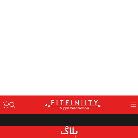
: Undefined variable $code in
Warning
/home/fitfin/public_html/wp-
on line
content/themes/woodmart/inc/classes/class-activation.php
167
: Undefined variable $data in
Warning
/home/fitfin/public_html/wp-
on line
content/themes/woodmart/inc/classes/class-activation.php
167
: Trying to access array offset on value of type null in
Warning
/home/fitfin/public_html/wp-
on line
content/themes/woodmart/inc/classes/class-activation.php
167
: Undefined variable $dev in
Warning
/home/fitfin/public_html/wp-
on line
content/themes/woodmart/inc/classes/class-activation.php
167
0
بلاگ