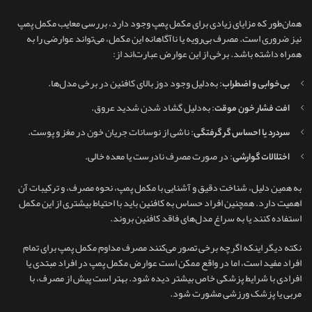
همان‌طور که مزایای زیادی برای مکمل پمپ وجود دارد، بررسی معایب مکمل پمپ
نیز ضروری است. مصرف بی‌رویه یا ناآگاهانه این مکمل، می‌تواند عوارضی را به
همراه داشته باشد. برخی از این عوارض عبارت‌اند از:
: به‌دلیل وجود دوز بالای کافئین در برخی مدل‌ها.
بی‌خوابی و اضطراب
: به‌دلیل گشاد شدن شدید عروق.
افت فشار خون موقت
: ناشی از نوسانات جریان خون در مغز و پوست.
سردرد یا احساس گر گرفتگی
: در صورت مصرف نادرست یا معده خالی.
اختلالات گوارشی
به همین دلیل، شناخت دقیق و آشنایی با مکمل پمپ، نحوه مصرف، و ترکیبات آن
اهمیت دارد. همچنین افراد حساس به کافئین باید با احتیاط بیشتری از این مکمل
استفاده کنند یا به سراغ مدل‌های فاقد کافئین بروند.
نکته دیگر اینکه اگرچه برخی تصور می‌کنند مصرف مداوم مکمل پمپ برای تمام
افراد مفید است، اما در واقع ممکن است عوارض مکمل پمپ در افراد مبتدی یا
افرادی با شرایط پزشکی خاص بیشتر دیده شود. بهتر است پیش از مصرف، با
مربی یا پزشک ورزشی مشورت شود.