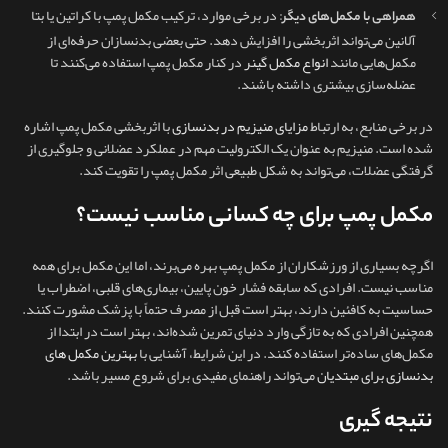
: در برخی موارد، ترکیب مکمل پمپ با کراتین یا بتا
همراهی با مکمل‌های دیگر
آلانین می‌تواند اثربخشی را افزایش دهد. حتی بعضی بدنسازان حرفه‌ای از
مکمل‌هایی مانند
انواع مکمل گینر
در کنار مکمل پمپ استفاده می‌کنند تا
عضله‌سازی بیشتری داشته باشند.
در برخی منابع، به ارتباط
مزایای منیزیم در بدنسازی
با اثربخشی مکمل پمپ اشاره
شده است. منیزیم به عنوان یک الکترولیت مهم در عملکرد عضلانی و جلوگیری از
گرفتگی عضلات، می‌تواند به شکل طبیعی اثر مکمل پمپ را تقویت کند.
مکمل پمپ برای چه کسانی مناسب نیست؟
اگرچه بسیاری از ورزشکاران از مکمل پمپ بهره می‌برند، اما این مکمل برای همه
مناسب نیست. افرادی که سابقه فشار خون پایین، بیماری‌های قلبی، اضطراب یا
حساسیت به کافئین دارند، بهتر است قبل از مصرف حتماً با پزشک مشورت کنند.
همچنین افرادی که به‌ تازگی وارد دنیای تمرین شده‌اند، بهتر است در ابتدا از
مکمل‌های ساده‌تر استفاده کنند. در این شرایط، آشنایی با
بهترین مکمل های
بدنسازی برای مبتدیان
می‌تواند راهنمای مفیدی برای شروع مسیر باشد.
نتیجه گیری