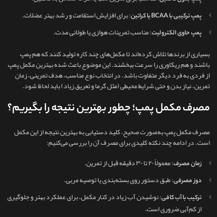
: برای افزایش استقامت و رشد بهتر عضلات.
پمپ ترکیبی با BCAA یا کراتین
: مناسب تمرینات هوازی یا طولانی‌ مدت.
پمپ حاوی الکترولیت
بسیاری از برندها تلاش کرده‌اند تا مکمل‌های چند کاره تولید کنند که هم پمپ
باشند و هم ریکاوری را سرعت ببخشند. این موضوع باعث شده بهترین مکمل پمپ
از فردی به فرد دیگر متفاوت باشد. در انتخاب نوع مناسب، هدف تمرینی، زمان
تمرین، نیاز بدن و حتی شرایط محیطی (مثل گرما و تعریق زیاد) باید لحاظ شود.
مصرف مکمل پمپ؛ چطور بهترین نتیجه را بگیریم؟
مصرف مکمل پمپ به‌صورت صحیح، کلید دستیابی به بهترین نتیجه از این مکمل
است. در ادامه چند نکته کلیدی برای مصرف آن را بررسی می‌کنیم:
: معمولاً ۲۰ تا ۳۰ دقیقه قبل از تمرین.
زمان مصرف
: طبق دستور روی بسته‌بندی یا توصیه مربی.
دوز مصرفی
: نوشیدن آب زیاد در کنار مکمل، برای عملکرد بهتر و جلوگیری
ترکیب با آب کافی
از کم‌آبی ضروری است.