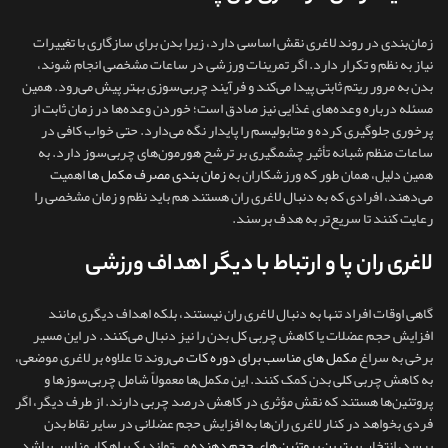
زمان‌بندی در روند لاغری نقش اساسی دارد، زیرا بدن برای سازگاری با تغییرات
نیاز به نظم و تکرار دارد. اگر تمرینات ورزشی در ساعات مشخصی انجام شوند،
بدن به مرور ریتم ثابتی پیدا می‌کند و فرآیند چربی‌سوزی بهتر پیش می‌رود. همین
مسئله درباره وعده‌های غذایی نیز صادق است؛ خوردن وعده‌ها در زمان ثابت از
پرخوری جلوگیری کرده و متابولیسم را پایدار نگه می‌دارد. حتی خواب کافی در
ساعات منظم شبانه تأثیر چشمگیری بر ترشح هورمون‌های چربی‌سوز دارد. به
همین دلیل، همان‌ طور که ورزشکاران به
زمان بندی مصرف مکمل ها
اهمیت
می‌دهند، افرادی که به دنبال لاغری ران هستند هم باید نظم و زمان مشخصی را
رعایت کنند تا سریع‌تر به هدف برسند.
لاغری ران پا و ارتباط با دیگر اهداف ورزشی
گاهی اوقات افراد تنها به دنبال لاغری ران نیستند، بلکه اهداف دیگری مانند
افزایش حجم عضلات یا کاهش چربی کل بدن را نیز دنبال می‌کنند. در این مسیر
برخی به سراغ
مکمل های مناسب برای دوره کات
می‌روند تا علاوه بر لاغری موضعی،
به کاهش چربی کلی بدن کمک کنند. این مکمل‌ها معمولاً شامل چربی‌سوزها و
پروتئین‌ها هستند که نقش مؤثری در کاهش درصد چربی دارند. از طرف دیگر، اگر
فردی بخواهد در کنار لاغری ران‌ها به افزایش حجم عضلانی در سایر نقاط بدن
برسد، انتخاب
بهترین پروتئین های حجم دهنده
می‌تواند یک راهکار مناسب باشد.