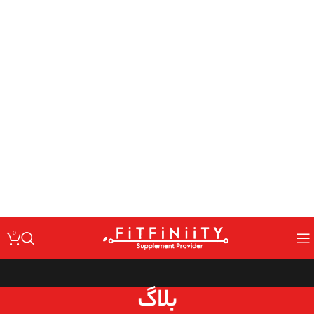
: Undefined variable $code in
Warning
/home/fitfin/public_html/wp-
on line
content/themes/woodmart/inc/classes/class-activation.php
167
: Undefined variable $data in
Warning
/home/fitfin/public_html/wp-
on line
content/themes/woodmart/inc/classes/class-activation.php
167
: Trying to access array offset on value of type null in
Warning
/home/fitfin/public_html/wp-
on line
content/themes/woodmart/inc/classes/class-activation.php
167
: Undefined variable $dev in
Warning
/home/fitfin/public_html/wp-
on line
content/themes/woodmart/inc/classes/class-activation.php
167
0
بلاگ