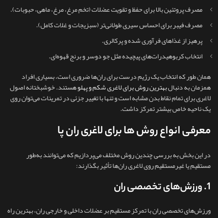
مصرف پروتئین بالا برای حفظ و تقویت عضلات (تخم مرغ، مرغ، ماهی، حبوبات).
مصرف فیبر برای احساس سیری طولانی‌تر (سبزیجات و غلات کامل).
پرهیز از غذاهای فرآوری‌ شده و پرکالری.
انتخاب کربوهیدرات‌های پیچیده مثل جو دوسر و برنج قهوه‌ای.
همان‌ طور که انتخاب یک رژیم درست برای ران‌ها ضروری است، بسیاری افراد
همزمان به دنبال
بهترین روش برای لاغری شکم و پهلو
هستند. خوشبختانه اصول
لاغری برای تمام نقاط بدن مشابه است و تنها با تغییر جزئی در تمرینات می‌توان روی
یک ناحیه خاص بیشتر تمرکز داشت.
معرفی انواع روش ها برای لاغری ران پا
در این بخش به بررسی چندین روش مختلف می‌پردازیم که می‌توانند به‌طور
مستقیم یا غیرمستقیم روی لاغری ران‌ها تأثیر بگذارند:
1. ورزش‌های تخصصی ران
ورزش‌های تخصصی ران با تمرکز مستقیم بر عضلات داخلی و خارجی ران، بهترین راه