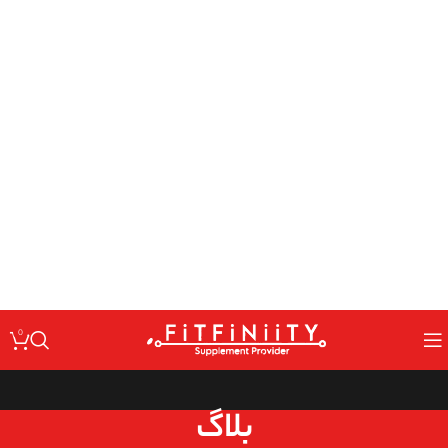
: Undefined variable $code in
Warning
/home/fitfin/public_html/wp-
on line
content/themes/woodmart/inc/classes/class-activation.php
167
: Undefined variable $data in
Warning
/home/fitfin/public_html/wp-
on line
content/themes/woodmart/inc/classes/class-activation.php
167
: Trying to access array offset on value of type null in
Warning
/home/fitfin/public_html/wp-
on line
content/themes/woodmart/inc/classes/class-activation.php
167
: Undefined variable $dev in
Warning
/home/fitfin/public_html/wp-
on line
content/themes/woodmart/inc/classes/class-activation.php
167
0
بلاگ