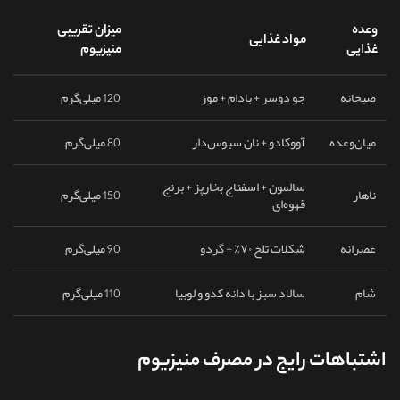
وعده
میزان تقریبی
مواد غذایی
غذایی
منیزیوم
صبحانه
جو دوسر + بادام + موز
120 میلی‌گرم
میان‌وعده
آووکادو + نان سبوس‌دار
80 میلی‌گرم
سالمون + اسفناج بخارپز + برنج
ناهار
150 میلی‌گرم
قهوه‌ای
عصرانه
شکلات تلخ ۷۰٪ + گردو
90 میلی‌گرم
شام
سالاد سبز با دانه کدو و لوبیا
110 میلی‌گرم
اشتباهات رایج در مصرف منیزیوم