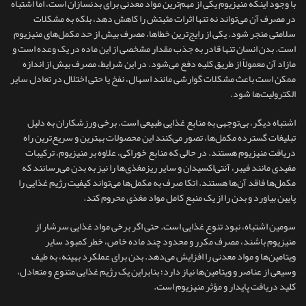
با وجود اینکه منیزیوم یکی از مهم‌ترین مواد معدنی برای بدنسازان است، اما اشتباه
در مصرف آن می‌تواند نه‌ تنها اثرات مثبتش را کاهش دهد، بلکه به مشکلات
سلامتی منجر شود. یکی از رایج‌ترین خطاها، مصرف بیش از حد مکمل‌های منیزیوم
است. بدن انسان تنها قادر به جذب مقدار مشخصی از این ماده در یک وعده است و
مازاد آن معمولاً از طریق کلیه دفع می‌شود. در این شرایط، مصرف بیش از اندازه
ممکن است باعث مشکلات گوارشی مانند اسهال، نفخ یا حتی اختلال در تعادل سایر
الکترولیت‌ها شود.
اشتباه دیگر، بی‌توجهی به منابع غذایی طبیعی است. برخی ورزشکاران به دلیل
تبلیغات گسترده مکمل‌ها، تصور می‌کنند این محصولات بهترین و سریع‌ترین راه
دریافت منیزیوم هستند. در حالی که منابع خوراکی، علاوه بر منیزیوم، ترکیبات
مفیدی مانند فیبر، آنتی‌اکسیدان و سایر ریزمغذی‌ها را نیز به بدن می‌رسانند که
مکمل‌ها فاقد آن‌ها هستند. اتکا صرف به مکمل‌ها می‌تواند کیفیت رژیم غذایی را
پایین بیاورد و بدن را از یک منبع کامل مواد مغذی محروم کند.
سومین اشتباه، نبود تنوع غذایی است. حتی اگر برخی مواد غذایی سرشار از
منیزیوم باشند، مصرف مکرر و محدود چند ماده خاص، خطر کمبود سایر
ویتامین‌ها و مواد معدنی را افزایش می‌دهد. بدن برای عملکرد بهینه، به طیف
وسیعی از عناصر و ویتامین‌ها نیاز دارد؛ بنابراین یک رژیم غذایی متنوع و متعادل،
کلید دریافت پایدار و مؤثر منیزیوم است.