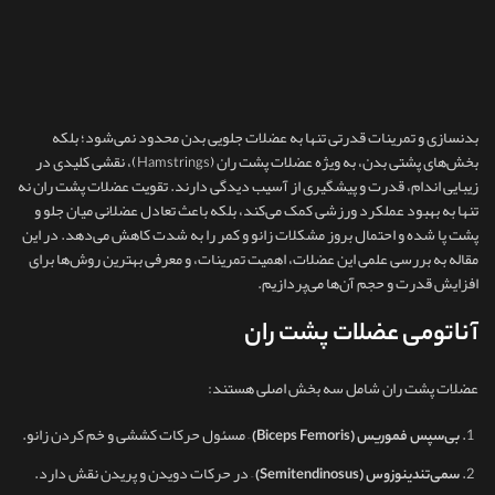
بدنسازی و تمرینات قدرتی تنها به عضلات جلویی بدن محدود نمی‌شود؛ بلکه
بخش‌های پشتی بدن، به‌ ویژه عضلات پشت ران (Hamstrings)، نقشی کلیدی در
زیبایی اندام، قدرت و پیشگیری از آسیب‌ دیدگی دارند. تقویت عضلات پشت ران نه‌
تنها به بهبود عملکرد ورزشی کمک می‌کند، بلکه باعث تعادل عضلانی میان جلو و
پشت پا شده و احتمال بروز مشکلات زانو و کمر را به‌ شدت کاهش می‌دهد. در این
مقاله به بررسی علمی این عضلات، اهمیت تمرینات، و معرفی بهترین روش‌ها برای
افزایش قدرت و حجم آن‌ها می‌پردازیم.
آناتومی عضلات پشت ران
عضلات پشت ران شامل سه بخش اصلی هستند:
– مسئول حرکات کششی و خم کردن زانو.
بی‌سپس فموریس (Biceps Femoris)
– در حرکات دویدن و پریدن نقش دارد.
سمی‌تندینوزوس (Semitendinosus)