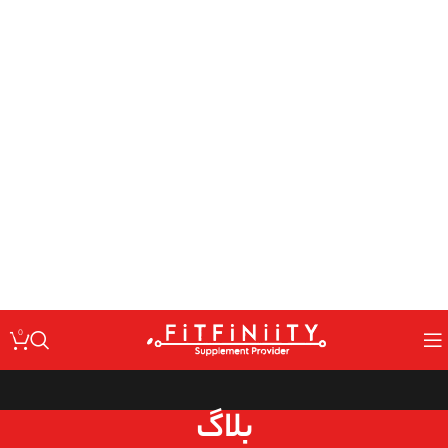
: Undefined variable $code in
Warning
/home/fitfin/public_html/wp-
on line
content/themes/woodmart/inc/classes/class-activation.php
167
: Undefined variable $data in
Warning
/home/fitfin/public_html/wp-
on line
content/themes/woodmart/inc/classes/class-activation.php
167
: Trying to access array offset on value of type null in
Warning
/home/fitfin/public_html/wp-
on line
content/themes/woodmart/inc/classes/class-activation.php
167
: Undefined variable $dev in
Warning
/home/fitfin/public_html/wp-
on line
content/themes/woodmart/inc/classes/class-activation.php
167
0
بلاگ