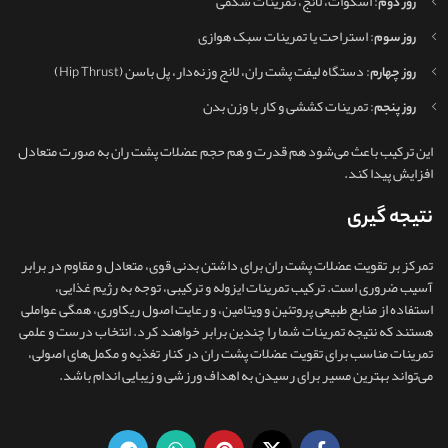
: اسکوات، لانج، تمرینات شکمی
روز دوم
: استراحت یا تمرینات سبک هوازی
روز سوم
: دستگاه لیفت پشت ران، لانج وزنه‌دار، پل باسن (Hip Thrust)
روز چهارم
: تمرینات کششی و کار با وزن بدن
روز پنجم
این ترکیب باعث می‌شود هم قدرت و هم حجم عضلات پشت ران به‌ صورت متعادل
افزایش پیدا کند.
نتیجه گیری
تمرکز بر تقویت عضلات پشت ران برای داشتن بدنی قوی، متعادل و مقاوم در برابر
آسیب ضروری است. ترکیب تمرینات ایزوله و ترکیبی، توجه به رژیم غذایی،
استفاده از منابع طبیعی پروتئین و ویتامین، و رعایت اصول ریکاوری، همگی عواملی
هستند که نتیجه تمرینات شما را چندین برابر خواهند کرد. انتخاب درست و علمی
تمرینات مناسب برای تقویت عضلات پشت ران در کنار تغذیه و مکمل‌های اصولی،
می‌تواند بهترین مسیر برای رسیدن به اهداف ورزشی و زیبایی اندام باشد.