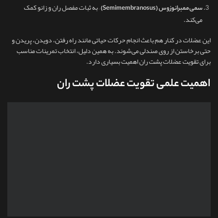
– به ثبات مفصل ران و زانو کمک
سمی‌ممبرانوزوس (Semimembranosus)
می‌کند.
این عضلات در کنار هم باعث انجام حرکات حیاتی مانند راه رفتن، دویدن، پریدن و
حتی برخاستن از روی صندلی می‌شوند. به همین دلیل، انتخاب تمرینات مناسب
برای تقویت عضلات پشت ران اهمیت بسیاری دارد.
اهمیت علمی تقویت عضلات پشت ران